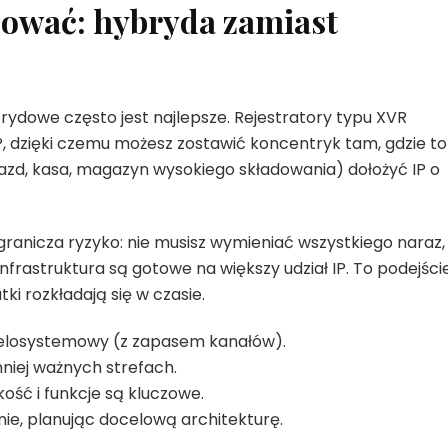
zować: hybryda zamiast
brydowe często jest najlepsze. Rejestratory typu XVR
, dzięki czemu możesz zostawić koncentryk tam, gdzie to
azd, kasa, magazyn wysokiego składowania) dołożyć IP o
ranicza ryzyko: nie musisz wymieniać wszystkiego naraz,
infrastruktura są gotowe na większy udział IP. To podejści
ki rozkładają się w czasie.
ielosystemowy (z zapasem kanałów).
niej ważnych strefach.
kość i funkcje są kluczowe.
nie, planując docelową architekturę.