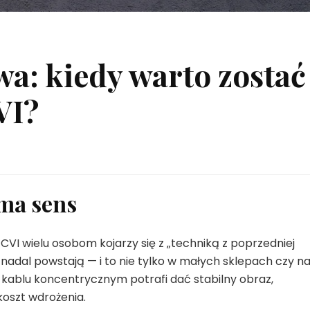
a: kiedy warto zostać
VI?
 ma sens
I wielu osobom kojarzy się z „techniką z poprzedniej
e nadal powstają — i to nie tylko w małych sklepach czy n
kablu koncentrycznym potrafi dać stabilny obraz,
koszt wdrożenia.