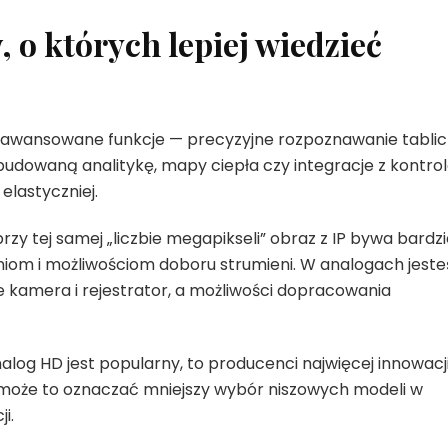
 o których lepiej wiedzieć
 zaawansowane funkcje — precyzyjne rozpoznawanie tablic
udowaną analitykę, mapy ciepła czy integracje z kontro
 elastyczniej.
rzy tej samej „liczbie megapikseli” obraz z IP bywa bardzi
niom i możliwościom doboru strumieni. W analogach jeste
e kamera i rejestrator, a możliwości dopracowania
nalog HD jest popularny, to producenci najwięcej innowacj
e może to oznaczać mniejszy wybór niszowych modeli w
i.