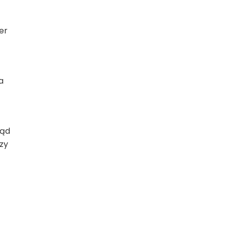
er
a
ląd
zy