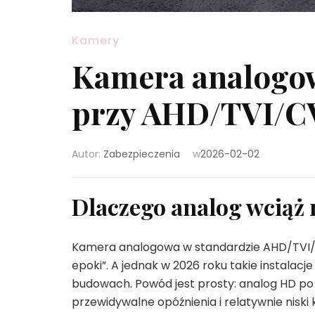
Kamery
Kamera analogow
przy AHD/TVI/C
Autor:
Zabezpieczenia
w
2026-02-02
Dlaczego analog wciąż
Kamera analogowa w standardzie AHD/TVI/CV
epoki”. A jednak w 2026 roku takie instalacj
budowach. Powód jest prosty: analog HD po 
przewidywalne opóźnienia i relatywnie niski 