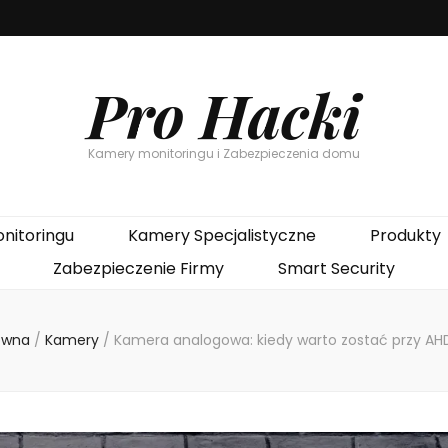
Pro Hacki
Kamery monitoringu i Zabezpieczenia domu
nitoringu
Kamery Specjalistyczne
Produkty
Zabezpieczenie Firmy
Smart Security
ówna
/
Kamery
/
Kamera analogowa: kiedy warto zostać przy AH