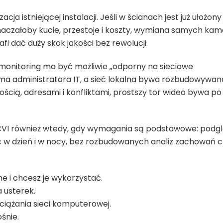
ja istniejącej instalacji. Jeśli w ścianach jest już ułożony
aczałoby kucie, przestoje i koszty, wymiana samych kam
i dać duży skok jakości bez rewolucji.
 monitoring ma być możliwie „odporny na sieciowe
 ma administratora IT, a sieć lokalna bywa rozbudowywan
ścią, adresami i konfliktami, prostszy tor wideo bywa po
CVI również wtedy, gdy wymagania są podstawowe: podg
 w dzień i w nocy, bez rozbudowanych analiz zachowań c
 i chcesz je wykorzystać.
a usterek.
ciążania sieci komputerowej.
śnie.