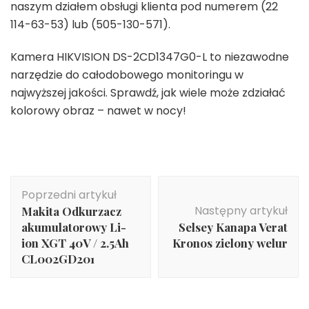
naszym działem obsługi klienta pod numerem (22
114-63-53) lub (505-130-571).
Kamera HIKVISION DS-2CD1347G0-L to niezawodne
narzędzie do całodobowego monitoringu w
najwyższej jakości. Sprawdź, jak wiele może zdziałać
kolorowy obraz – nawet w nocy!
Nawigacja
Poprzedni artykuł
wpisu
Następny artykuł
Makita Odkurzacz
akumulatorowy Li-
Selsey Kanapa Verat
ion XGT 40V / 2.5Ah
Kronos zielony welur
CL002GD201