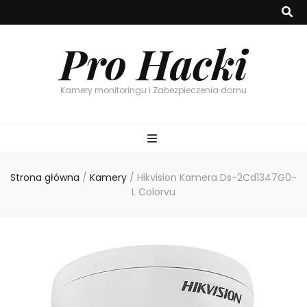
Pro Hacki
Kamery monitoringu i Zabezpieczenia domu
Strona główna
/
Kamery
/
Hikvision Kamera Ds-2Cd1347G0-
L Colorvu