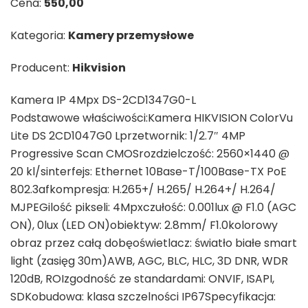
Cena:
550,00
Kategoria:
Kamery przemysłowe
Producent:
Hikvision
Kamera IP 4Mpx DS-2CD1347G0-L
Podstawowe właściwości:Kamera HIKVISION ColorVu
Lite DS 2CD1047G0 Lprzetwornik: 1/2.7″ 4MP
Progressive Scan CMOSrozdzielczość: 2560×1440 @
20 kl/sinterfejs: Ethernet 10Base-T/100Base-TX PoE
802.3afkompresja: H.265+/ H.265/ H.264+/ H.264/
MJPEGilość pikseli: 4Mpxczułość: 0.001lux @ F1.0 (AGC
ON), 0lux (LED ON)obiektyw: 2.8mm/ F1.0kolorowy
obraz przez całą dobęoświetlacz: światło białe smart
light (zasięg 30m)AWB, AGC, BLC, HLC, 3D DNR, WDR
120dB, ROIzgodność ze standardami: ONVIF, ISAPI,
SDKobudowa: klasa szczelności IP67Specyfikacja: