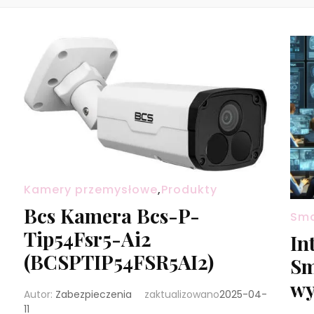
Kamery przemysłowe
,
Produkty
Bcs Kamera Bcs-P-
Sma
Tip54Fsr5-Ai2
In
(BCSPTIP54FSR5AI2)
Sm
wy
Autor:
Zabezpieczenia
zaktualizowano
2025-04-
11