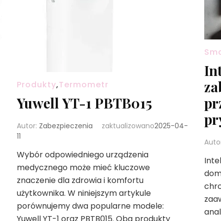
Sma
In
za
Produkty
,
Termometr
pr
Yuwell YT-1 PBTB015
-
pr
Autor:
Zabezpieczenia
zaktualizowano
2025-04-
11
Auto
Wybór odpowiedniego urządzenia
Inte
medycznego może mieć kluczowe
domo
znaczenie dla zdrowia i komfortu
chro
użytkownika. W niniejszym artykule
zaa
porównujemy dwa popularne modele:
ana
Yuwell YT-1 oraz PBTB015. Oba produkty