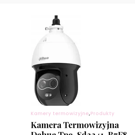
Kamery termowizyjne
,
Produkty
Kamera Termowizyjna
Dahua Tpc-Sd2241-B7F8-