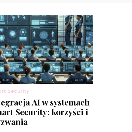
rt Security
tegracja AI w systemach
art Security: korzyści i
zwania