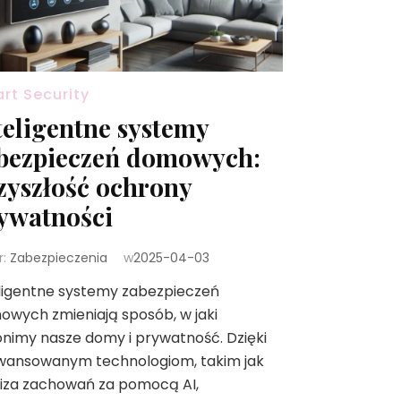
rt Security
teligentne systemy
bezpieczeń domowych:
zyszłość ochrony
ywatności
r:
Zabezpieczenia
w
2025-04-03
ligentne systemy zabezpieczeń
wych zmieniają sposób, w jaki
nimy nasze domy i prywatność. Dzięki
wansowanym technologiom, takim jak
liza zachowań za pomocą AI,