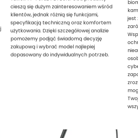
biom
cieszą się dużym zainteresowaniem wśród
kam
klientów, jednak różnią się funkcjami,
jest
specyfikacją techniczną oraz komfortem
zaró
j
użytkowania. Dzięki szczegółowej analizie
Wspó
pomożemy podjąć świadomą decyzję
ochr
zakupową i wybrać model najlepiej
nie
dopasowany do indywidualnych potrzeb.
osob
cyb
zapo
zroz
mog
Two
wsz