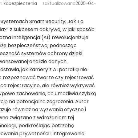
r:
Zabezpieczenia
zaktualizowano
2025-04-
 Systemach Smart Security: Jak To
ła?” z sukcesem odkrywa, w jaki sposób
czna inteligencja (AI) rewolucjonizuje
nżę bezpieczeństwa, podnosząc
teczność systemów ochrony dzięki
ansowanej analizie danych.
dstawia, jak kamery z AI potrafią nie
o rozpoznawać twarze czy rejestrować
ice rejestracyjne, ale również wykrywać
ypowe zachowania, co umożliwia szybką
cję na potencjalne zagrożenia. Autor
zuje również na wyzwania etyczne i
wne związane z wdrażaniem tej
nologii, podkreślając potrzebę
owania prywatności i integrowania