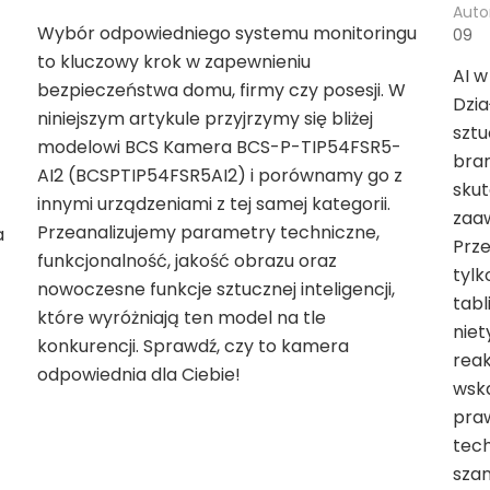
Auto
Wybór odpowiedniego systemu monitoringu
09
to kluczowy krok w zapewnieniu
AI w
-
bezpieczeństwa domu, firmy czy posesji. W
Dzia
niniejszym artykule przyjrzymy się bliżej
sztu
modelowi BCS Kamera BCS-P-TIP54FSR5-
bra
AI2 (BCSPTIP54FSR5AI2) i porównamy go z
sku
innymi urządzeniami z tej samej kategorii.
zaaw
Przeanalizujemy parametry techniczne,
a
Prze
funkcjonalność, jakość obrazu oraz
tylk
nowoczesne funkcje sztucznej inteligencji,
tabl
które wyróżniają ten model na tle
niet
konkurencji. Sprawdź, czy to kamera
reak
odpowiednia dla Ciebie!
wska
pra
tech
szan