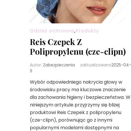
Odzież ochronna
,
Produkty
Reis Czepek Z
Polipropylenu (cze-clipn)
Autor:
Zabezpieczenia
zaktualizowano
2025-04
11
Wybór odpowiedniego nakrycia głowy w
środowisku pracy ma kluczowe znaczenie
dla zachowania higieny i bezpieczeństwa. W
niniejszym artykule przyjrzymy się bliżej
produktowi Reis Czepek z polipropylenu
(cze-clipn), porównując go z innymi
popularnymi modelami dostępnymi na