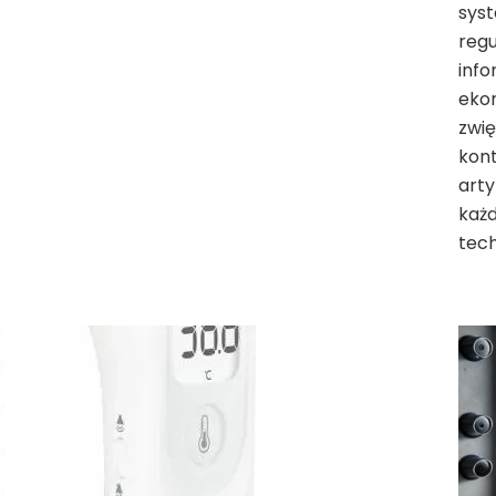
sys
regu
inf
ekon
zwię
kont
arty
każ
tech