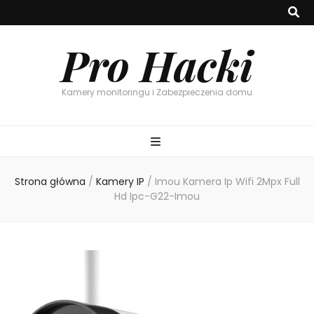
Pro Hacki
Kamery monitoringu i Zabezpieczenia domu
Strona główna
/
Kamery IP
/
Imou Kamera Ip Wifi 2Mpx Full
Hd Ipc-G22-Imou