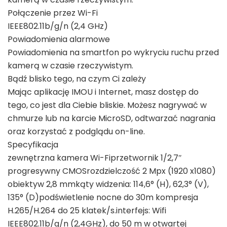
Połączenie przez Wi-Fi
IEEE802.11b/g/n (2,4 GHz)
Powiadomienia alarmowe
Powiadomienia na smartfon po wykryciu ruchu przed
kamerą w czasie rzeczywistym.
Bądź blisko tego, na czym Ci zależy
Mając aplikację IMOU i Internet, masz dostęp do
tego, co jest dla Ciebie bliskie. Możesz nagrywać w
chmurze lub na karcie MicroSD, odtwarzać nagrania
oraz korzystać z podglądu on-line.
Specyfikacja
zewnętrzna kamera Wi-Fiprzetwornik 1/2,7″
progresywny CMOSrozdzielczość 2 Mpx (1920 x1080)
obiektyw 2,8 mmkąty widzenia: 114,6° (H), 62,3° (V),
135° (D)podświetlenie nocne do 30m kompresja
H.265/H.264 do 25 klatek/s.interfejs: Wifi
IEEE802.11b/g/n (2,4GHz), do 50 m w otwartej