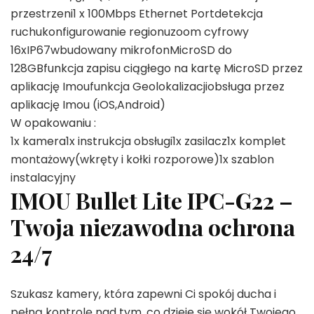
przestrzeni1 x 100Mbps Ethernet Portdetekcja
ruchukonfigurowanie regionuzoom cyfrowy
16xIP67wbudowany mikrofonMicroSD do
128GBfunkcja zapisu ciągłego na kartę MicroSD przez
aplikację Imoufunkcja Geolokalizacjiobsługa przez
aplikację Imou (iOS,Android)
W opakowaniu :
1x kamera1x instrukcja obsługi1x zasilacz1x komplet
montażowy(wkręty i kołki rozporowe)1x szablon
instalacyjny
IMOU Bullet Lite IPC-G22 –
Twoja niezawodna ochrona
24/7
Szukasz kamery, która zapewni Ci spokój ducha i
pełną kontrolę nad tym, co dzieje się wokół Twojego