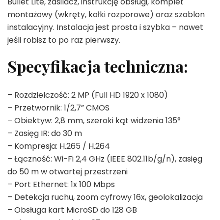
Bullet Lite, zasilacz, instrukcję obsługi, komplet
montażowy (wkręty, kołki rozporowe) oraz szablon
instalacyjny. Instalacja jest prosta i szybka – nawet
jeśli robisz to po raz pierwszy.
Specyfikacja techniczna:
– Rozdzielczość: 2 MP (Full HD 1920 x 1080)
– Przetwornik: 1/2,7” CMOS
– Obiektyw: 2,8 mm, szeroki kąt widzenia 135°
– Zasięg IR: do 30 m
– Kompresja: H.265 / H.264
– Łączność: Wi-Fi 2,4 GHz (IEEE 802.11b/g/n), zasięg
do 50 m w otwartej przestrzeni
– Port Ethernet: 1x 100 Mbps
– Detekcja ruchu, zoom cyfrowy 16x, geolokalizacja
– Obsługa kart MicroSD do 128 GB