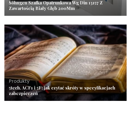
Söhngen Szafka Opatrunkowa Wg Din 13157 Z
Zawartością Biały Głęb 200Mm
Produkty
5tech, ACF1 i 5F: jak czytać skróty w specyfikacjach
zabezpieczeń