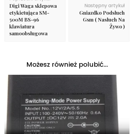
wpisu
Następny artykuł
Digi Waga sklepowa
etykietująca SM-
Gniazdko Podsłuch
500M BS-96
Gsm ( Nasłuch Na
klawiatura
Żywo )
samoobsługowa
Możesz również polubić…