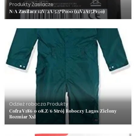
Produkty
,
Zasilacze
N/A Zasilacz 12V/2A/5.5*P100 (12V2A55P100)
Odzież robocza
,
Produkty
Cofra V186 0 08.Z/6 Strój Roboczy Lagos Zielony
Rozmiar Xxl