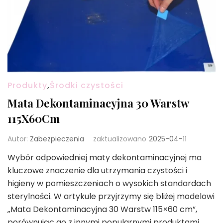
Produkty
,
Środki czystości
Mata Dekontaminacyjna 30 Warstw
115X60Cm
Autor:
Zabezpieczenia
zaktualizowano
2025-04-11
Wybór odpowiedniej maty dekontaminacyjnej ma
kluczowe znaczenie dla utrzymania czystości i
higieny w pomieszczeniach o wysokich standardach
sterylności. W artykule przyjrzymy się bliżej modelowi
„Mata Dekontaminacyjna 30 Warstw 115×60 cm”,
porównując go z innymi popularnymi produktami