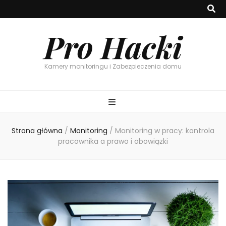
Pro Hacki
Kamery monitoringu i Zabezpieczenia domu
Strona główna
/
Monitoring
/
Monitoring w pracy: kontrola
pracownika a prawo i obowiązki