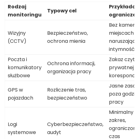
Rodzaj
Przykłado
Typowy cel
monitoringu
ograniczen
Bez kamer 
Wizyjny
Bezpieczeństwo,
miejscach
(CCTV)
ochrona mienia
naruszając
intymność
Poczta i
Zakaz czyta
Ochrona informacji,
komunikatory
prywatnej
organizacja pracy
służbowe
koresponden
Jasne zasa
GPS w
Rozliczenie tras,
poza godzin
pojazdach
bezpieczeństwo
pracy
Minimalny
zakres,
Logi
Cyberbezpieczeństwo,
ograniczony
systemowe
audyt
czas