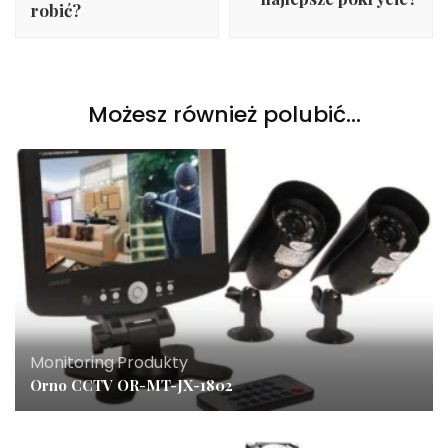
robić?
Możesz również polubić…
Monitoring
,
Produkty
Orno CCTV OR-MT-JX-1802