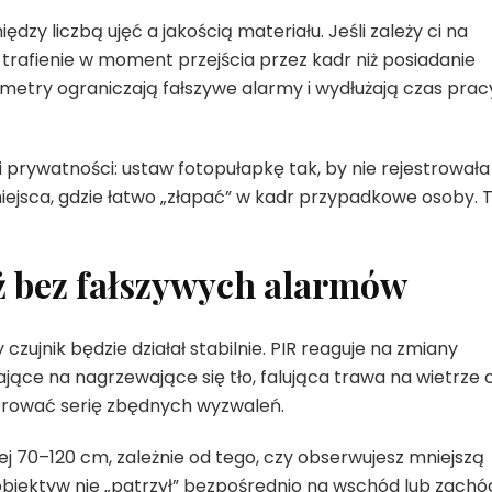
zy liczbą ujęć a jakością materiału. Jeśli zależy ci na
t trafienie w moment przejścia przez kadr niż posiadanie
metry ograniczają fałszywe alarmy i wydłużają czas prac
prywatności: ustaw fotopułapkę tak, by nie rejestrowała
miejsca, gdzie łatwo „złapać” w kadr przypadkowe osoby. 
ż bez fałszywych alarmów
zujnik będzie działał stabilnie. PIR reaguje na zmiany
jące na nagrzewające się tło, falująca trawa na wietrze 
rować serię zbędnych wyzwaleń.
j 70–120 cm, zależnie od tego, czy obserwujesz mniejszą
y obiektyw nie „patrzył” bezpośrednio na wschód lub zachó