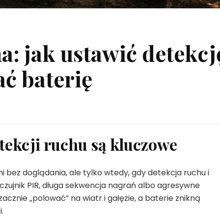
a: jak ustawić detekcj
ać baterię
tekcji ruchu są kluczowe
i bez doglądania, ale tylko wtedy, gdy detekcja ruchu i
y czujnik PIR, długa sekwencja nagrań albo agresywne
acznie „polować” na wiatr i gałęzie, a baterie znikną
.