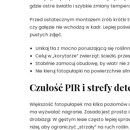
gdzie ostre światło i szybkie zmiany temper
Przed ostatecznym montażem zrób krótki tes
czy gałęzie nie wchodzą w kadr. Lepiej poświ
pustych zdjęć.
Unikaj tła z mocno poruszającą się roślin
Celuj w „korytarze” zwierząt: ścieżki, prze
Stabilnie zamocuj obudowę, by wiatr nie z
Nie kieruj fotopułapki na powierzchnie sil
Czułość PIR i strefy de
Większość fotopułapek ma kilka poziomów cz
ma wyzwalać nagranie. Zasada jest prosta: im
drobiazgi. W gęstym lesie często lepiej spra
niżej, aby ograniczyć „strzały” na ruch roślin.