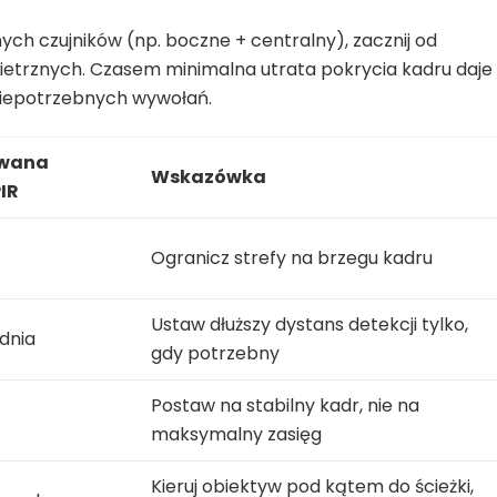
nych czujników (np. boczne + centralny), zacznij od
ietrznych. Czasem minimalna utrata pokrycia kadru daje
 niepotrzebnych wywołań.
wana
Wskazówka
IR
Ogranicz strefy na brzegu kadru
Ustaw dłuższy dystans detekcji tylko,
dnia
gdy potrzebny
Postaw na stabilny kadr, nie na
maksymalny zasięg
Kieruj obiektyw pod kątem do ścieżki,