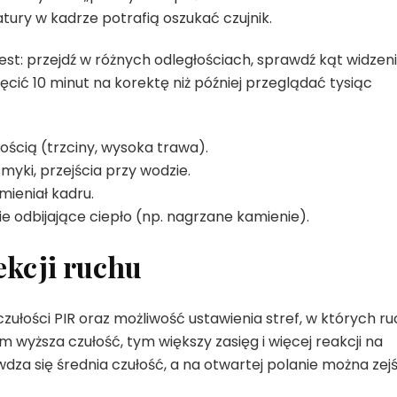
atury w kadrze potrafią oszukać czujnik.
t: przejdź w różnych odległościach, sprawdź kąt widzeni
ęcić 10 minut na korektę niż później przeglądać tysiąc
nością (trzciny, wysoka trawa).
smyki, przejścia przy wodzie.
mieniał kadru.
nie odbijające ciepło (np. nagrzane kamienie).
tekcji ruchu
ułości PIR oraz możliwość ustawienia stref, w których ru
 wyższa czułość, tym większy zasięg i więcej reakcji na
wdza się średnia czułość, a na otwartej polanie można zej