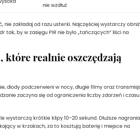
wysoka
nie wzdłuż
, nie zakładaj od razu usterki. Najczęściej wystarczy obni
 tak, by w zasięgu PIR nie było „tańczących” liści na
 które realnie oszczędzają
e, diody podczerwieni w nocy, długie filmy oraz transmisj
dzanie zaczyna się od ograniczenia liczby zdarzeń i czasu
ykle wystarczą krótkie klipy 10–20 sekund. Dłuższe nagrani
ikający w krzakach, za to kosztują baterię i miejsce na