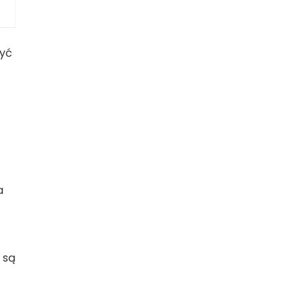
żyć
a
a są