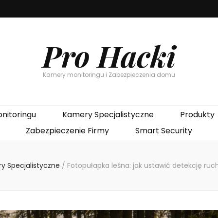
Pro Hacki
Kamery monitoringu i Zabezpieczenia domu
nitoringu
Kamery Specjalistyczne
Produkty
Zabezpieczenie Firmy
Smart Security
y Specjalistyczne
/
Fotopułapka leśna: jak ustawić detekcję ruc